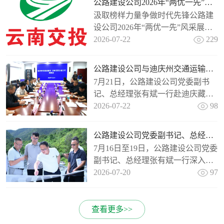
公路建设公司2026年“两优一先”风采展
业务布...
汲取榜样力量争做时代先锋公路建
设公司2026年“两优一先”风采展一
起来看部分优秀共产党员、党务工
2026-07-22
229
作者风采↓↓↓省交通运输厅优秀共产
党员陈云，男，现任云南交投集
公路建设公司与迪庆州交通运输局座谈交流
团...
7月21日，公路建设公司党委副书
记、总经理张有斌一行赴迪庆藏族
自治州，与迪庆州交通运输局党组
2026-07-22
98
书记、局长杨慧聪开展座谈交流。
座谈会上，杨慧聪对张有斌一行的
公路建设公司党委副书记、总经理张有斌一行到安全韧性提升工程项目调研检查工作
到访表示...
7月16日至19日，公路建设公司党委
副书记、总经理张有斌一行深入G8
511玉磨段安全韧性提升工程项目、
2026-07-20
97
G56安保段安全韧性提升工程项目
一线，围绕进度管控、工程质...
查看更多>>