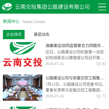
新闻中心
News Center
企业快讯
基层动态
清廉建设|协同监督聚合力同题共答解难题
近日，公路建设公司纪委第一派驻
纪检组联合公建隧道公司召开第二
季度部门协同监督工作会，在派驻
2026-07-24
83
机构改革落地之际及时打出协同监
督“组合拳”，进一步推动驻在单位
公路建设公司与安徽交控工程集团座谈交流
各职能部...
7月22日，公路建设公司党委书记、
董事长李辉与安徽交控工程集团党
委副书记、总经理陈海龙一行开展
2026-07-24
73
座谈交流。会上，双方分别介绍了
各自企业的资质条件、发展历程、